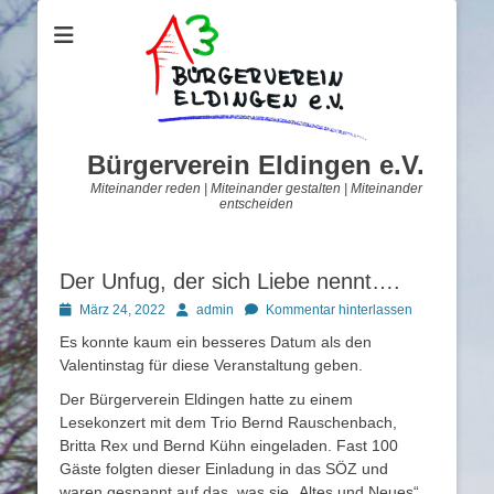
Bürgerverein Eldingen e.V.
Miteinander reden | Miteinander gestalten | Miteinander
entscheiden
Der Unfug, der sich Liebe nennt….
Posted
Autor
März 24, 2022
admin
Kommentar hinterlassen
on
Es konnte kaum ein besseres Datum als den
Valentinstag für diese Veranstaltung geben.
Der Bürgerverein Eldingen hatte zu einem
Lesekonzert mit dem Trio Bernd Rauschenbach,
Britta Rex und Bernd Kühn eingeladen. Fast 100
Gäste folgten dieser Einladung in das SÖZ und
waren gespannt auf das, was sie „Altes und Neues“