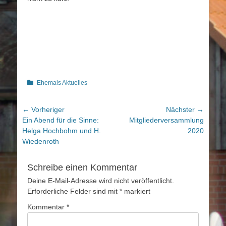
Kategorien
Ehemals Aktuelles
Beitragsnavigation
← Vorheriger
Nächster →
Vorheriger
Nächster
Ein Abend für die Sinne:
Mitgliederversammlung
Beitrag:
Beitrag:
Helga Hochbohm und H.
2020
Wiedenroth
Schreibe einen Kommentar
Deine E-Mail-Adresse wird nicht veröffentlicht.
Erforderliche Felder sind mit
*
markiert
Kommentar
*