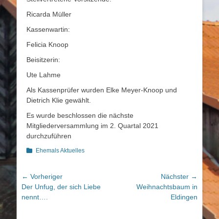
Ricarda Müller
Kassenwartin:
Felicia Knoop
Beisitzerin:
Ute Lahme
Als Kassenprüfer wurden Elke Meyer-Knoop und
Dietrich Klie gewählt.
Es wurde beschlossen die nächste
Mitgliederversammlung im 2. Quartal 2021
durchzuführen
Kategorien
Ehemals Aktuelles
Beitragsnavigation
← Vorheriger
Nächster →
Vorheriger
Nächster
Der Unfug, der sich Liebe
Weihnachtsbaum in
Beitrag:
Beitrag:
nennt….
Eldingen